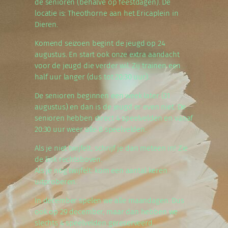
de senioren (behalve op feestdagen). De
locatie is: Theothorne aan het Ericaplein in
Dieren.
Komend seizoen begint de jeugd op 24
augustus. En start ook onze extra aandacht
voor de jeugd die verder wil. Zij trainen een
half uur langer (dus tot 20:30 uur).
De senioren beginnen een week later (31
augustus) en dan is de jeugd er even niet. De
senioren hebben direct 4 speelvelden en vanaf
20:30 uur weer alle 8 speelvelden.
Als je niet twijfelt, schrijf je dan meteen in! Zie
de link rechtsboven.
Als je nog twijfelt: kom een aantal keren
uitproberen.
In december spelen we alle maandagen. Dus
ook op 29 december, maar dan hebben we
slechts 4 speelvelden gereserveerd.