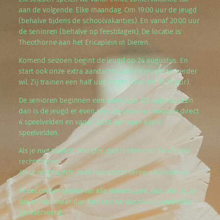
aan de volgende. Elke maandag. Om 19:00 uur de jeugd
(behalve tijdens de schoolvakanties). En vanaf 20:00 uur
de senioren (behalve op feestdagen). De locatie is:
Theothorne aan het Ericaplein in Dieren.
Komend seizoen begint de jeugd op 24 augustus. En
start ook onze extra aandacht voor de jeugd die verder
wil. Zij trainen een half uur langer (dus tot 20:30 uur).
De senioren beginnen een week later (31 augustus) en
dan is de jeugd er even niet. De senioren hebben direct
4 speelvelden en vanaf 20:30 uur weer alle 8
speelvelden.
Als je niet twijfelt, schrijf je dan meteen in! Zie de link
rechtsboven.
Als je nog twijfelt: kom een aantal keren uitproberen.
In december spelen we alle maandagen. Dus ook op 29
december, maar dan hebben we slechts 4 speelvelden
gereserveerd.