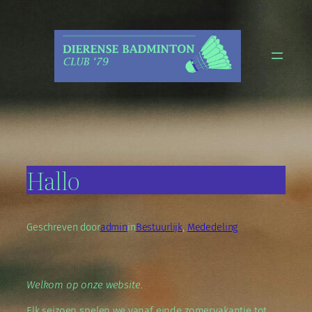
Ga
naar
de
inhoud
Hallo
Geschreven door
admin
in
Bestuurlijk
, 
Mededeling
Welkom op onze website.
Elk seizoen spelen we vanaf einde zomervakantie tot