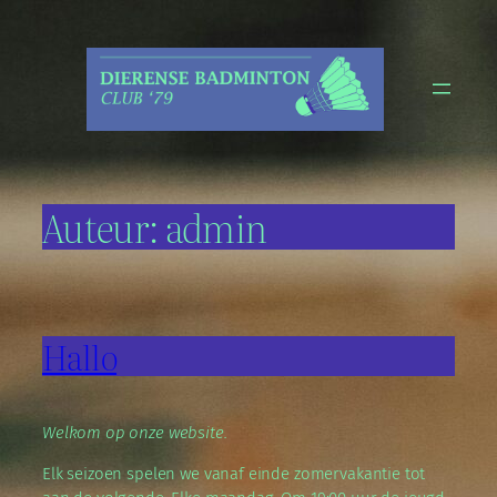
Ga
naar
de
inhoud
Auteur:
admin
Hallo
Welkom op onze website.
Elk seizoen spelen we vanaf einde zomervakantie tot