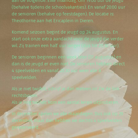
aan de volgende. Elke maandag. Om 19:00 uur de jeugd
(behalve tijdens de schoolvakanties). En vanaf 20:00 uur
de senioren (behalve op feestdagen). De locatie is:
Theothorne aan het Ericaplein in Dieren.
Komend seizoen begint de jeugd op 24 augustus. En
start ook onze extra aandacht voor de jeugd die verder
wil. Zij trainen een half uur langer (dus tot 20:30 uur).
De senioren beginnen een week later (31 augustus) en
dan is de jeugd er even niet. De senioren hebben direct
4 speelvelden en vanaf 20:30 uur weer alle 8
speelvelden.
Als je niet twijfelt, schrijf je dan meteen in! Zie de link
rechtsboven.
Als je nog twijfelt: kom een aantal keren uitproberen.
In december spelen we alle maandagen. Dus ook op 29
december, maar dan hebben we slechts 4 speelvelden
gereserveerd.